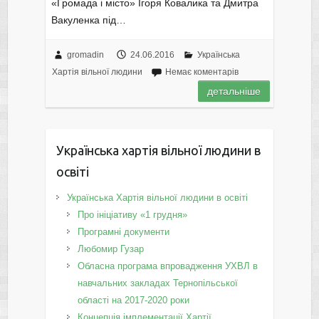
«Громада і місто» Ігоря Ковалика та Дмитра
Вакуленка під…
gromadin
24.06.2016
Українська
Хартія вільної людини
Немає коментарів
детальніше
Українська хартія вільної людини в
освіті
Українська Хартія вільної людини в освіті
Про ініціативу «1 грудня»
Програмні документи
Любомир Гузар
Обласна програма впровадження УХВЛ в
навчальних закладах Тернопільської
області на 2017-2020 роки
Концепція імплементації Хартії