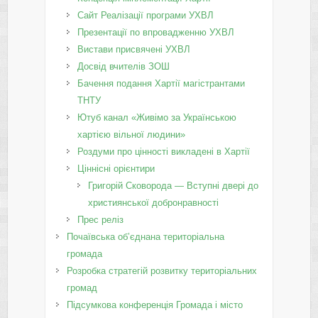
Сайт Реалізації програми УХВЛ
Презентації по впровадженню УХВЛ
Вистави присвячені УХВЛ
Досвід вчителів ЗОШ
Бачення подання Хартії магістрантами
ТНТУ
Ютуб канал «Живімо за Українською
хартією вільної людини»
Роздуми про цінності викладені в Хартії
Ціннісні орієнтири
Григорій Сковорода — Вступні двері до
християнської добронравності
Прес реліз
Почаївська об’єднана територіальна
громада
Розробка стратегій розвитку територіальних
громад
Підсумкова конференція Громада і місто