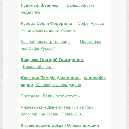
Рудольф Штайнер
Вальдорфська
педагогіка
Русова Софія Федорівна
Софія Русова
— талановита дочка України
Раз добром нагріте серце
Педагогічні
ідеї Софії Русової
Ващенко Григорій Григорович
Виховний ідеал
Юркевич Памфіл Данилович
Філософія
серця
Філософська спадщина
Програма «Велич особистості»
Чижевський Дмитро
Нариси з історії
філософії на Україні. Прага 1931
Кістяковський Богдан Олександрович