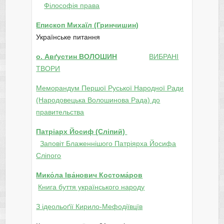
Філософія права
Епископ Михаїл (Гринчишин)
Українське питання
о. Авґустин ВОЛОШИН
ВИБРАНІ
ТВОРИ
Меморандум Першої Руської Народної Ради
(Народовецька Волошинова Рада) до
правительства
Патріарх
Йосиф (Сліпий)
Заповіт Блаженнішого Патріярха Йосифа
Сліпого
Мико́ла Іва́нович Костома́ров
Книга буття українського народу
З ідеольоґії Кирило-Мефодіївцїв