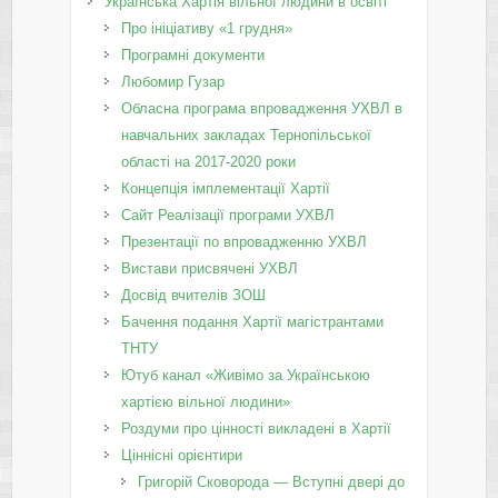
Українська Хартія вільної людини в освіті
Про ініціативу «1 грудня»
Програмні документи
Любомир Гузар
Обласна програма впровадження УХВЛ в
навчальних закладах Тернопільської
області на 2017-2020 роки
Концепція імплементації Хартії
Сайт Реалізації програми УХВЛ
Презентації по впровадженню УХВЛ
Вистави присвячені УХВЛ
Досвід вчителів ЗОШ
Бачення подання Хартії магістрантами
ТНТУ
Ютуб канал «Живімо за Українською
хартією вільної людини»
Роздуми про цінності викладені в Хартії
Ціннісні орієнтири
Григорій Сковорода — Вступні двері до