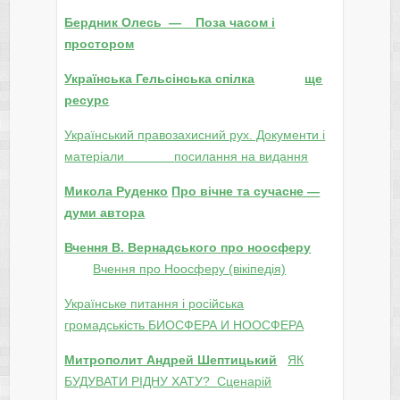
Бердник Олесь — Поза часом і
простором
Українська Гельсінська спілка
ще
ресурс
Український правозахисний рух. Документи і
матеріали
посилання на видання
Микола Руденко
Про вічне та сучасне —
думи автора
Вчення В. Вернадського про ноосферу
Вчення про Ноосферу (вікіпедія)
Українське питання і російська
громадськість
БИОСФЕРА И НООСФЕРА
Митрополит Андрей Шептицький
ЯК
БУДУВАТИ РІДНУ ХАТУ?
Сценарій