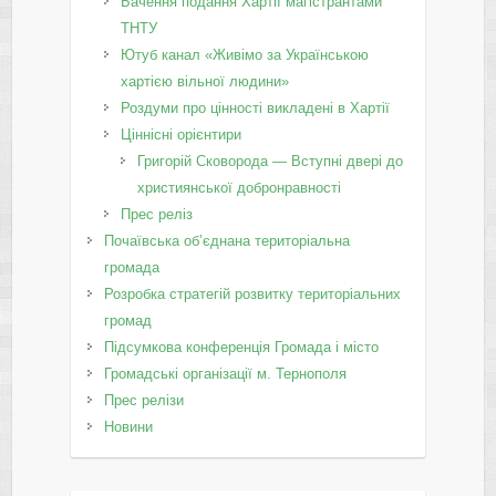
Бачення подання Хартії магістрантами
ТНТУ
Ютуб канал «Живімо за Українською
хартією вільної людини»
Роздуми про цінності викладені в Хартії
Ціннісні орієнтири
Григорій Сковорода — Вступні двері до
християнської добронравності
Прес реліз
Почаївська об’єднана територіальна
громада
Розробка стратегій розвитку територіальних
громад
Підсумкова конференція Громада і місто
Громадські організації м. Тернополя
Прес релізи
Новини