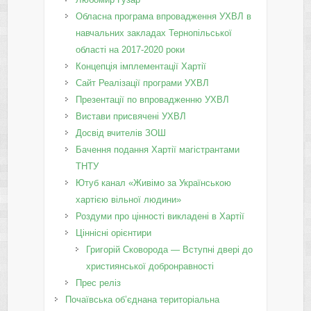
Обласна програма впровадження УХВЛ в
навчальних закладах Тернопільської
області на 2017-2020 роки
Концепція імплементації Хартії
Сайт Реалізації програми УХВЛ
Презентації по впровадженню УХВЛ
Вистави присвячені УХВЛ
Досвід вчителів ЗОШ
Бачення подання Хартії магістрантами
ТНТУ
Ютуб канал «Живімо за Українською
хартією вільної людини»
Роздуми про цінності викладені в Хартії
Ціннісні орієнтири
Григорій Сковорода — Вступні двері до
християнської добронравності
Прес реліз
Почаївська об’єднана територіальна