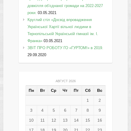
довкілля об’єднаної громади на 2022-2027
роки.
03.05.2021
Круглий стіл «Досвід впровадження
Української Хартії вільної людини в
Тернопільській Українській гімназії ім. І.
Франка»
03.05.2021
ЗВІТ ПРО РОБОТУ ГО «ГУРТОМ!» в 2019.
29.09.2020
АВГУСТ 2026
Пн
Вт
Ср
Чт
Пт
Сб
Вс
1
2
3
4
5
6
7
8
9
10
11
12
13
14
15
16
17
18
19
20
21
22
23