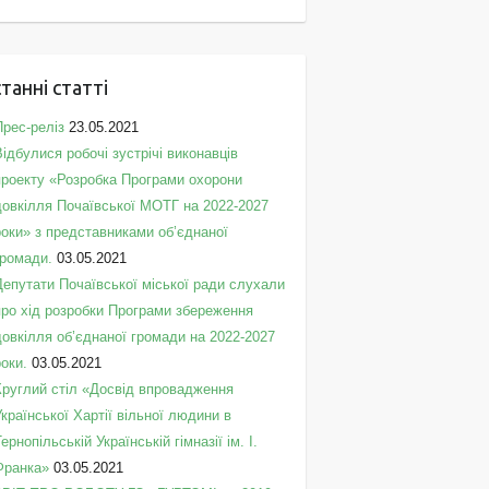
танні статті
Прес-реліз
23.05.2021
Відбулися робочі зустрічі виконавців
проекту «Розробка Програми охорони
довкілля Почаївської МОТГ на 2022-2027
роки» з представниками об’єднаної
громади.
03.05.2021
Депутати Почаївської міської ради слухали
про хід розробки Програми збереження
довкілля об’єднаної громади на 2022-2027
роки.
03.05.2021
Круглий стіл «Досвід впровадження
Української Хартії вільної людини в
Тернопільській Українській гімназії ім. І.
Франка»
03.05.2021