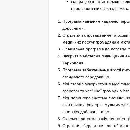
відпрацювання методики післяр
профілактичних закладів міста,
Програма навчання наданню першо
дорослими.
Стратегія запровадження та розви
медичних послуг громадянам міст
Спеціальна програма по догляду т
Відкрита майстерня підвищення еко
Тернополя.
Програма забезпечення якості питно
оточуючого середовища.
Майстерня використання мультимедій
здорової та успішної громади міста
Моніторингова система зменшення 
екологічних факторів, мультимедійни
активних добавок, тощо.
Окрема програма задіяння потенці
Стратегія збереження енергії міста