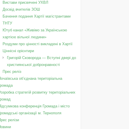
Вистави присвячені УХВЛ
Досвід вчителів ЗОШ
Бачення подання Хартії магістрантами
ТНТУ
Ютуб канал «Живімо за Українською
хартією вільної людини»
Роздуми про цінності викладені в Хартії
Ціннісні орієнтири
Григорій Сковорода — Вступні двері до
християнської добронравності
Прес реліз
Почаївська об’єднана територіальна
громада
Розробка стратегій розвитку територіальних
громад
Підсумкова конференція Громада і місто
Громадські організації м. Тернополя
Прес релізи
Новини