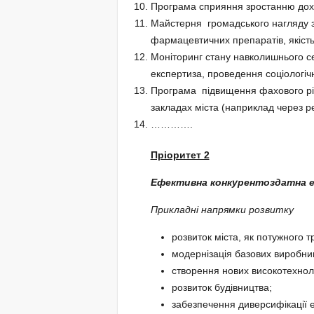
Програма сприяння зростанню дохо
Майстерня громадського нагляду за
фармацевтичних препаратів, якість п
Моніторинг стану навколишнього се
експертиза, проведення соціологіч
Програма підвищення фахового рівн
закладах міста (наприклад через р
………….
Пріоритет 2
Ефективна
конкурентоздатна
Прикладні напрямки розвитку
розвиток міста, як потужного 
модернізація базових виробни
створення нових високотехнол
розвиток будівництва;
забезпечення диверсифікації е