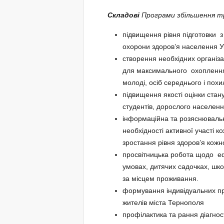
Складові
Програми
збільшення т
підвищення рівня підготовки
охорони здоров’я населення У
створення необхідних організа
для максимального охоплення 
молоді, осіб середнього і похил
підвищення якості оцінки стану
студентів, дорослого населення
інформаційна та розяснювальн
необхідності активної участі 
зростання рівня здоров’я кожн
просвітницька робота щодо е
умовах, дитячих садочках, шко
за місцем проживання.
формування індивідуальних про
жителів міста Тернополя
профілактика та рання діагно