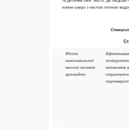
та дитячий сміх. Місто, де людські
плине озеро з чистою питною водо
Створит
Ст
Місто
Ефективн
максимальної
конкурент
якості життя
економіка 
громадян
.
стратегіч
партнерс