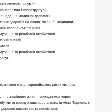
ння екологічних умов
транспортної інфраструктури;
ня надання медичної допомоги;
ення здоров`я на основі сімейної медицини;
ань європейського рівня
ування та реалізації особистості
ення енергії.
жителя
ування та реалізації особистості
ослуг,
о жителя міста європейського рівня житлово-
ті повноцінного життя громадянина через
бу життя серед різних верств жителів міста Тернополя
і, доросле населення та пенсіонри).