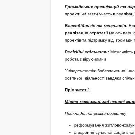
Громадських організацій та ок
проекти чи взяти участь в реалізації
Благодійників та меценатів
:
Біз
реалізацію
стратегії
мають першоч
проектів та підтримку від громади м
Релігійні спільноти:
Можливість р
робота з віруючимии
Університетів
: Забезпечення інно
освітньої діяльності завдяки спільн
Пріоритет 1
Місто максимальної якості жи
Прикладні напрямки розвитку
реформування житлово-комуна
створення сучасної соціальної