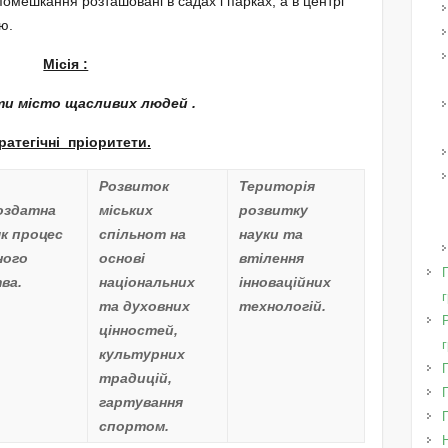
 помешкання розташовані в садах і парках, а в центрі
ю.
Місія :
и місто щасливих людей .
ратегічні пріоритети
.
а
Розвиток
Територія
оздатна
міських
розвитку
як процес
спільнот на
науки та
ного
основі
втілення
тва
.
національних
інноваційних
та духовних
технологій.
цінностей,
культурних
традицій,
гартування
спортом.