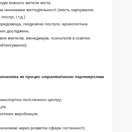
дів кожного жителя міста.
 чинниками життєдіяльності (якість харчування,
ослуг, і т.д.)
редовища, геодезичні послуги, археологічна
них досліджень.
я вчителів, менеджерів, психологів в освітніх
ейтингування).
економіка як процес стратегічного партнерства
транспортно-логістичного центру;
цтв,
огічних виробництв;
кономіки через розвиток сфери гостинності;