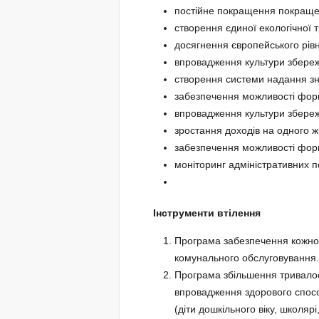
постійне покращення покраще
створення єдиної екологічної 
досягнення європейського рів
впровадження культури збереж
створення системи надання зн
забезпечення можливості форм
впровадження культури збереж
зростання доходів на одного 
забезпечення можливості форм
моніторинг адміністративних п
Інструменти втілення
Програма забезпечення кожног
комунального обслуговування.
Програма збільшення тривалос
впровадження здорового спосо
(діти дошкільного віку, школяр