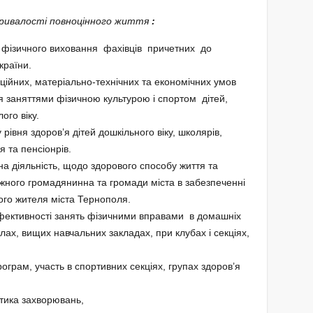
ривалості повноцінного життя
:
 з фізичного виховання фахівців причетних до
країни.
ційних, матеріально-технічних та економічних умов
заняттями фізичною культурою і спортом дітей,
ого віку.
 рівня здоров’я дітей дошкільного віку, школярів,
 та пенсіонрів.
а діяльність, щодо здорового способу життя та
кожного громадянинна та громади міста в забезпеченні
ого жителя міста Тернополя.
фективності занять фізичними вправами в домашніх
лах, вищих навчальних закладах, при клубах і секціях,
грам, участь в спортивних секціях, групах здоров’я
стика захворювань,