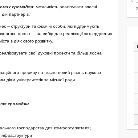
ремих громадян
:
можливість реалізувати власні
 дій партнерів.
нес – структури та фізичні особи, які підтримують
ергове право — на вибір для реалізації затверджених
іста в діях свого розвитку.
еалізовувати свої духовні проекти та більш якісна
ваційного прориву на якісно новий рівень науково-
им діям університетів та міської ради.
ття громадян
льного господарства для комфорту жителя;
 інфраструктури