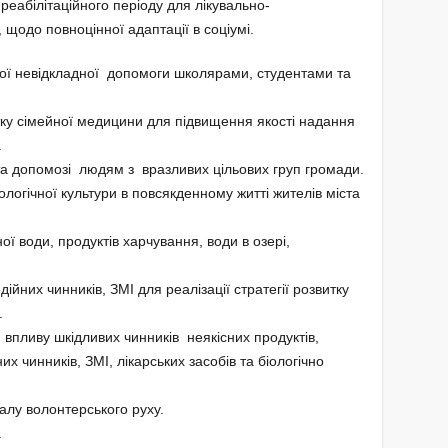
еабілітаційного періоду для лікувально-
 щодо повноцінної адаптації в соціумі.
ї невідкладної допомоги школярами, студентами та
тку сімейної медицини для підвищення якості надання
а
а допомозі людям з вразливих цільових груп громади.
логічної культури в повсякденному житті жителів міста
ї води, продуктів харчування, води в озері,
них чинників, ЗМІ для реалізації стратегії розвитку
.
впливу шкідливих чинників неякісних продуктів,
х чинників, ЗМІ, лікарських засобів та біологічно
алу волонтерського руху.
.