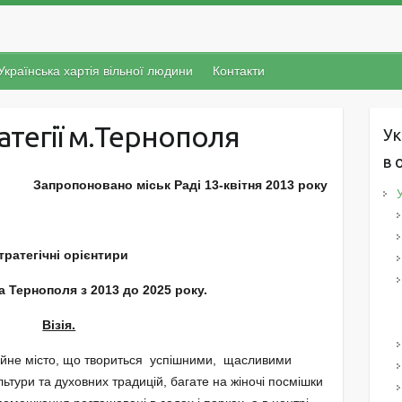
Українська хартія вільної людини
Контакти
атегії м.Тернополя
Ук
в 
Запропоновано міськ Раді 13-квітня 2013 року
тратегічні орієнтири
а Тернополя з 2013 до 2025 року.
Візія.
ійне місто, що твориться успішними, щасливими
льтури та духовних традицій, багате на жіночі посмішки